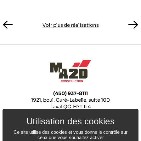
Voir plus de réalisations
(450) 937-8111
1921, boul. Curé-Labelle, suite 100
Laval QC H7T 1L4
HEURES D’OUVERTURE
8 h à 16 h 00 (lundi au vendredi)
Ce site utilise des cookies et vous donne le contrôle sur
ceux que vous souhaitez activer
RBQ 56184013